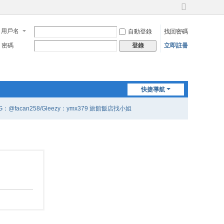
切
換
用戶名
自動登錄
找回密碼
到
寬
密碼
立即註冊
登錄
版
快捷導航
G：@facan258/Gleezy：ymx379 旅館飯店找小姐