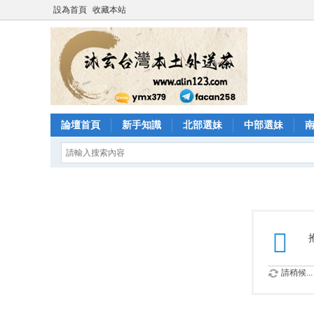
設為首頁
收藏本站
論壇首頁
新手知識
北部選妹
中部選妹
請稍候...