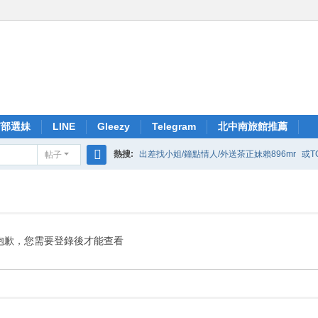
南部選妹
LINE
Gleezy
Telegram
北中南旅館推薦
熱搜:
出差找小姐/鐘點情人/外送茶正妹賴896mr
或T
帖子
搜
索
抱歉，您需要登錄後才能查看