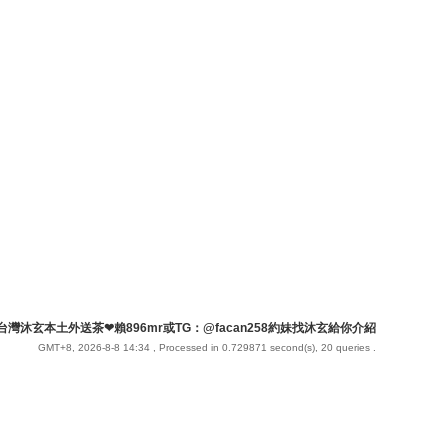
台灣沐玄本土外送茶❤賴896mr或TG：@facan258約妹找沐玄給你介紹
GMT+8, 2026-8-8 14:34
, Processed in 0.729871 second(s), 20 queries .