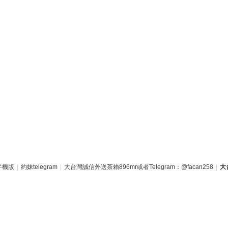
手機版
|
約妹telegram
|
大台灣誠信外送茶賴896mr或者Telegram：@facan258
|
大