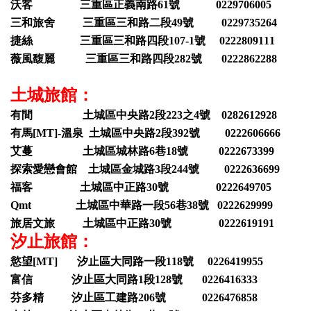
沃客 三重區正義南路61號 0229706005
三和旅舍 三重區三和路二段49號 0229735264
捷絲 三重區三和路四段107-1號 0222809111
薇風馥麗 三重區三和路四段282號 0222862288
土城旅館：
有間 土城區中央路2段223之4號 0282612928
有馬[MT]-溫泉 土城區中央路2段392號 0222606666
艾蔓 土城區城林路6巷18號 0222673399
探索愛戀會館 土城區金城路3段244號 0222636699
福客 土城區中正路30號 0222649705
Qmt 土城區中華路一段56巷38號 0222629999
旅居文旅 土城區中正路30號 0222619191
汐止旅館：
慾望[MT] 汐止區大同路一段118號 0226419955
富信 汐止區大同路1段128號 0226416333
芬多精 汐止區工建路206號 0226476858