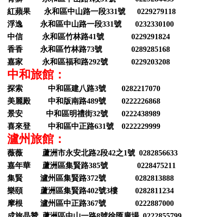
紅蘋果 永和區中山路一段331號 0229279118
浮逸 永和區中山路一段331號 0232330100
中信 永和區竹林路41號 0229291824
香香 永和區竹林路73號 0289285168
嘉家 永和區福和路292號 0229203208
中和旅館：
探索 中和區建八路3號 0282217070
美麗殿 中和版南路489號 0222226868
景安 中和區明禮街32號 0222438989
喜來登 中和區中正路631號 0222229999
瀘州旅館：
薇薇 蘆洲市永安北路2段42之1號 0282856633
嘉年華 蘆洲區集賢路385號 0228475211
集賢 瀘州區集賢路372號 0282813888
樂頤 蘆洲區集賢路402號3樓 0282811234
摩根 瀘州區中正路367號 0222887000
成旅晶贊 蘆洲區中山一路8號徐匯廣場 0222855799