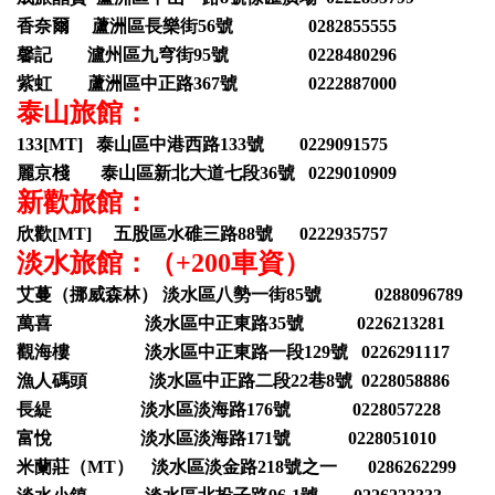
香奈爾 蘆洲區長樂街56號 0282855555
馨記 瀘州區九穹街95號 0228480296
紫虹 蘆洲區中正路367號 0222887000
泰山旅館：
133[MT] 泰山區中港西路133號 0229091575
麗京棧 泰山區新北大道七段36號 0229010909
新歡旅館：
欣歡[MT] 五股區水碓三路88號 0222935757
淡水旅館：（+200車資）
艾蔓（挪威森林） 淡水區八勢一街85號 0288096789
萬喜 淡水區中正東路35號 0226213281
觀海樓 淡水區中正東路一段129號 0226291117
漁人碼頭 淡水區中正路二段22巷8號 0228058886
長緹 淡水區淡海路176號 0228057228
富悅 淡水區淡海路171號 0228051010
米蘭莊（MT） 淡水區淡金路218號之一 0286262299