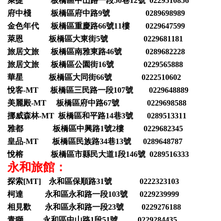
萊捷 板橋區中山路一段50巷12號 0229510856
府中棧 板橋區府中路9號 0289698989
金色年代 板橋區重慶路66號11樓 0229647599
萊恩 板橋區大東街5號 0229681181
旅居文旅 板橋區南雅東路46號 0289682228
旅居文旅 板橋區公園街16號 0229565888
華星 板橋區大同街66號 0222510602
悅客-MT 板橋區三民路一段107號 0229648889
美麗殿-MT 板橋區府中路67號 0229698588
挪威森林-MT 板橋區和平路14巷3號 0289513311
雅都 板橋區中興路1號2樓 0229682345
皇品-MT 板橋區民族路34巷13號 0289648787
悅榕 板橋區市縣民大道1段146號 0289516333
永和旅館：
探索[MT] 永和區保順路31號 0222323103
柯達 永和區永和路一段103號 0229239999
相見歡 永和區永和路一段23號 0229276188
青獅 永和區中山路1段51號 0229284435