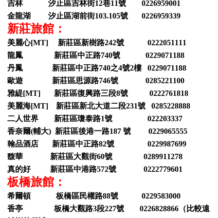
吉林 汐止區吉林街12巷11號 0226959001
金龍湖 汐止區湖前街103.105號 0226959339
新莊旅館：
美麗心[MT] 新莊區新樹路242號 0222051111
龍鳳 新莊區中正路740號 0229071188
丹鳳 新莊區中正路740之4號2樓 0229071188
歐遊 新莊區思源路746號 0285221100
雅緹[MT] 新莊區復興路三段8號 0222761818
美麗海[MT] 新莊區新北大道二段231號 0285228888
二人世界 新莊區瓊泰路1號 022203337
香奈爾(輔大) 新莊區後港一路187 號 0229065555
翰品酒店 新莊區中正路82號 0229987699
馥華 新莊區大觀街60號 0289911278
真的好 新莊區中港路572號 0222779601
板橋旅館：
希爾頓 板橋區民權路88號 0229583000
香亭 板橋大觀路3段227號 0226828866（比較遠