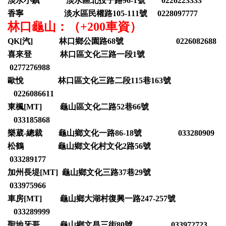
淡水小鎮 淡水區北投子路96-1號 0226223333
香寧 淡水區民權路105-111號 0228097777
林口龜山：（+200車資）
QK[汽] 林口鄉公園路68號 0226082688
喜來登 林口區文化三路一段1號
0277276988
歐悅 林口區文化三路二段115巷163號
0226086611
東楓[MT] 龜山區文化二路52巷66號
033185868
樂葳-總裁 龜山鄉文化一路86-18號 033280909
松鶴 龜山鄉文化村文化2路56號
033289177
加州長堤[MT] 龜山鄉文化三路37巷29號
033975966
車房[MT] 龜山鄉大湖村復興一路247-257號
033289999
聖地牙哥 龜山鄉文昌三街80號 033972723