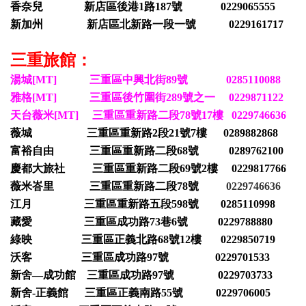
香奈兒 新店區後港1路187號 0229065555
新加州 新店區北新路一段一號 0229161717
三重旅館：
湯城[MT] 三重區中興北街89號 0285110088
雅格[MT] 三重區後竹圍街289號之一 0229871122
天台薇米[MT] 三重區重新路二段78號17樓 0229746636
薇城 三重區重新路2段21號7樓 0289882868
富裕自由 三重區重新路二段68號 0289762100
慶都大旅社 三重區重新路二段69號2樓 0229817766
薇米峇里 三重區重新路二段78號
0229746636
江月 三重區重新路五段598號 0285110998
藏愛 三重區成功路73巷6號 0229788880
綠映 三重區正義北路68號12樓 0229850719
沃客 三重區成功路97號 0229701533
新舍—成功館 三重區成功路97號 0229703733
新舍-正義館 三重區正義南路55號 0229706005