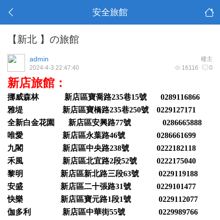
安全旅館
【新北 】の旅館
admin
楼主
2024-4-3 22:47:40
16116
0
新店旅館：
挪威森林 新店區寶喬路235巷15號 0289116866
雅堤 新店區寶橋路235巷250號 0229127171
全新白金花園 新店區安興路77號 0286665888
唯愛 新店區永葉路46號 0286661699
九閣 新店區中央路238號 0222182118
禾風 新店區北宜路2段52號 0222175040
黎明 新店區新北路三段63號 0229119188
安盛 新店區二十張路31號 0229101477
快樂 新店區寶元路1段1號 0229112077
伽多利 新店區中華街55號 0229989766