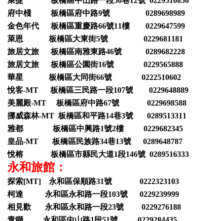
萊捷 板橋區中山路一段50巷12號 0229510856
府中棧 板橋區府中路9號 0289698989
金色年代 板橋區重慶路66號11樓 0229647599
萊恩 板橋區大東街5號 0229681181
旅居文旅 板橋區南雅東路46號 0289682228
旅居文旅 板橋區公園街16號 0229565888
華星 板橋區大同街66號 0222510602
悅客-MT 板橋區三民路一段107號 0229648889
美麗殿-MT 板橋區府中路67號 0229698588
挪威森林-MT 板橋區和平路14巷3號 0289513311
雅都 板橋區中興路1號2樓 0229682345
皇品-MT 板橋區民族路34巷13號 0289648787
悅榕 板橋區市縣民大道1段146號 0289516333
永和旅館：
探索[MT] 永和區保順路31號 0222323103
柯達 永和區永和路一段103號 0229239999
相見歡 永和區永和路一段23號 0229276188
青獅 永和區中山路1段51號 0229284435