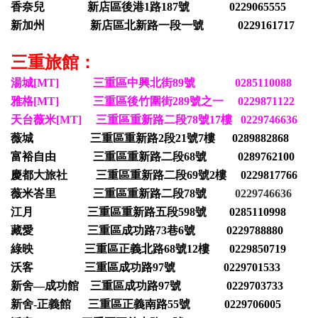
香奈兒 新店區後港1路187號 0229065555
新加州 新店區北新路一段一號 0229161717
三重旅館：
湯城[MT] 三重區中興北街89號 0285110088
雅格[MT] 三重區後竹圍街289號之一 0229871122
天台薇米[MT] 三重區重新路二段78號17樓 0229746636
薇城 三重區重新路2段21號7樓 0289882868
富裕自由 三重區重新路二段68號 0289762100
慶都大旅社 三重區重新路二段69號2樓 0229817766
薇米峇里 三重區重新路二段78號
0229746636
江月 三重區重新路五段598號 0285110998
藏愛 三重區成功路73巷6號 0229788880
綠映 三重區正義北路68號12樓 0229850719
沃客 三重區成功路97號 0229701533
新舍—成功館 三重區成功路97號 0229703733
新舍-正義館 三重區正義南路55號 0229706005