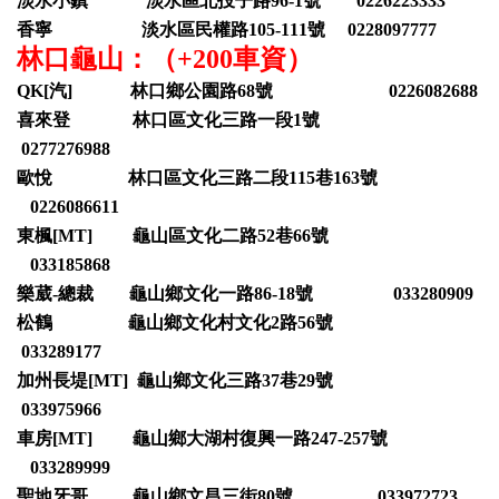
淡水小鎮 淡水區北投子路96-1號 0226223333
香寧 淡水區民權路105-111號 0228097777
林口龜山：（+200車資）
QK[汽] 林口鄉公園路68號 0226082688
喜來登 林口區文化三路一段1號
0277276988
歐悅 林口區文化三路二段115巷163號
0226086611
東楓[MT] 龜山區文化二路52巷66號
033185868
樂葳-總裁 龜山鄉文化一路86-18號 033280909
松鶴 龜山鄉文化村文化2路56號
033289177
加州長堤[MT] 龜山鄉文化三路37巷29號
033975966
車房[MT] 龜山鄉大湖村復興一路247-257號
033289999
聖地牙哥 龜山鄉文昌三街80號 033972723