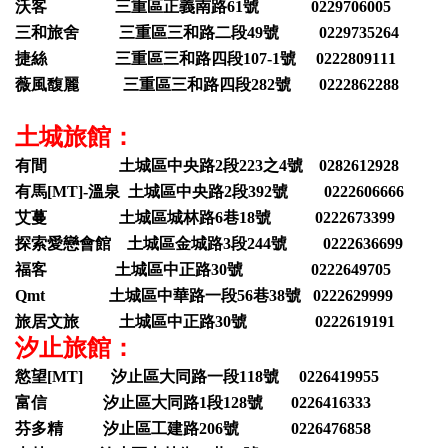
沃客 三重區正義南路61號 0229706005
三和旅舍 三重區三和路二段49號 0229735264
捷絲 三重區三和路四段107-1號 0222809111
薇風馥麗 三重區三和路四段282號 0222862288
土城旅館：
有間 土城區中央路2段223之4號 0282612928
有馬[MT]-溫泉 土城區中央路2段392號 0222606666
艾蔓 土城區城林路6巷18號 0222673399
探索愛戀會館 土城區金城路3段244號 0222636699
福客 土城區中正路30號 0222649705
Qmt 土城區中華路一段56巷38號 0222629999
旅居文旅 土城區中正路30號 0222619191
汐止旅館：
慾望[MT] 汐止區大同路一段118號 0226419955
富信 汐止區大同路1段128號 0226416333
芬多精 汐止區工建路206號 0226476858