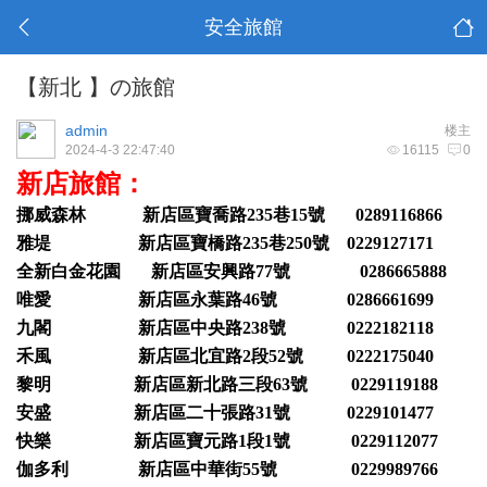
安全旅館
【新北 】の旅館
admin
楼主
2024-4-3 22:47:40
16115
0
新店旅館：
挪威森林 新店區寶喬路235巷15號 0289116866
雅堤 新店區寶橋路235巷250號 0229127171
全新白金花園 新店區安興路77號 0286665888
唯愛 新店區永葉路46號 0286661699
九閣 新店區中央路238號 0222182118
禾風 新店區北宜路2段52號 0222175040
黎明 新店區新北路三段63號 0229119188
安盛 新店區二十張路31號 0229101477
快樂 新店區寶元路1段1號 0229112077
伽多利 新店區中華街55號 0229989766