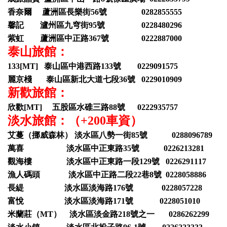
香奈爾 蘆洲區長樂街56號 0282855555
馨記 瀘州區九穹街95號 0228480296
紫虹 蘆洲區中正路367號 0222887000
泰山旅館：
133[MT] 泰山區中港西路133號 0229091575
麗京棧 泰山區新北大道七段36號 0229010909
新歡旅館：
欣歡[MT] 五股區水碓三路88號 0222935757
淡水旅館：（+200車資）
艾蔓（挪威森林） 淡水區八勢一街85號 0288096789
萬喜 淡水區中正東路35號 0226213281
觀海樓 淡水區中正東路一段129號 0226291117
漁人碼頭 淡水區中正路二段22巷8號 0228058886
長緹 淡水區淡海路176號 0228057228
富悅 淡水區淡海路171號 0228051010
米蘭莊（MT） 淡水區淡金路218號之一 0286262299