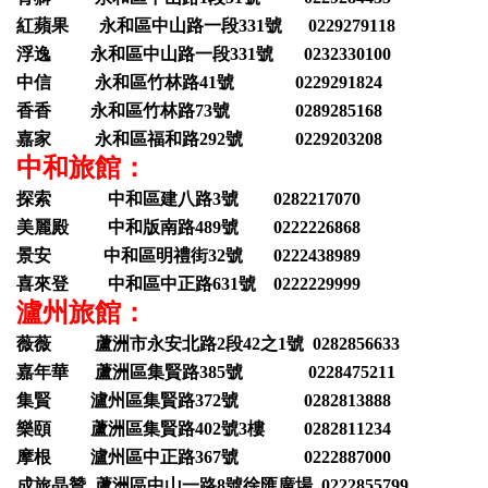
紅蘋果 永和區中山路一段331號 0229279118
浮逸 永和區中山路一段331號 0232330100
中信 永和區竹林路41號 0229291824
香香 永和區竹林路73號 0289285168
嘉家 永和區福和路292號 0229203208
中和旅館：
探索 中和區建八路3號 0282217070
美麗殿 中和版南路489號 0222226868
景安 中和區明禮街32號 0222438989
喜來登 中和區中正路631號 0222229999
瀘州旅館：
薇薇 蘆洲市永安北路2段42之1號 0282856633
嘉年華 蘆洲區集賢路385號 0228475211
集賢 瀘州區集賢路372號 0282813888
樂頤 蘆洲區集賢路402號3樓 0282811234
摩根 瀘州區中正路367號 0222887000
成旅晶贊 蘆洲區中山一路8號徐匯廣場 0222855799