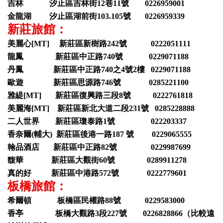
吉林 汐止區吉林街12巷11號 0226959001
金龍湖 汐止區湖前街103.105號 0226959339
新莊旅館：
美麗心[MT] 新莊區新樹路242號 0222051111
龍鳳 新莊區中正路740號 0229071188
丹鳳 新莊區中正路740之4號2樓 0229071188
歐遊 新莊區思源路746號 0285221100
雅緹[MT] 新莊區復興路三段8號 0222761818
美麗海[MT] 新莊區新北大道二段231號 0285228888
二人世界 新莊區瓊泰路1號 022203337
香奈爾(輔大) 新莊區後港一路187 號 0229065555
翰品酒店 新莊區中正路82號 0229987699
馥華 新莊區大觀街60號 0289911278
真的好 新莊區中港路572號 0222779601
板橋旅館：
希爾頓 板橋區民權路88號 0229583000
香亭 板橋大觀路3段227號 0226828866（比較遠