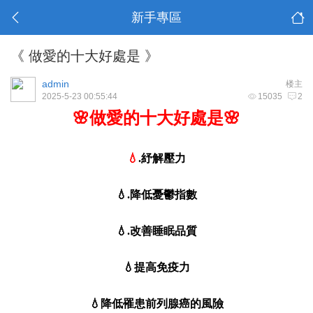
新手專區
《 做愛的十大好處是 》
admin
楼主
2025-5-23 00:55:44
15035
2
🌸做愛的十大好處是🌸
💧
.紓解壓力
💧.降低憂鬱指數
💧.改善睡眠品質
💧提高免疫力
💧降低罹患前列腺癌的風險