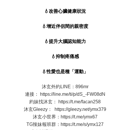
💧改善心臟健康狀況
💧增近伴侶間的親密度
💧提升大腦認知能力
💧抑制疼痛感
💧性愛也是種「運動」
沐玄外約LINE：896mr
連接：
https://line.me/ti/p/dS_-FW08dN
約妹找沐玄：
https://t.me/facan258
沐玄Gleezy：
https://gleezy.net/ymx379
沐玄小世界：
https://t.me/ymx67
TG辣妹報班群：
https://t.me/s/ymx127