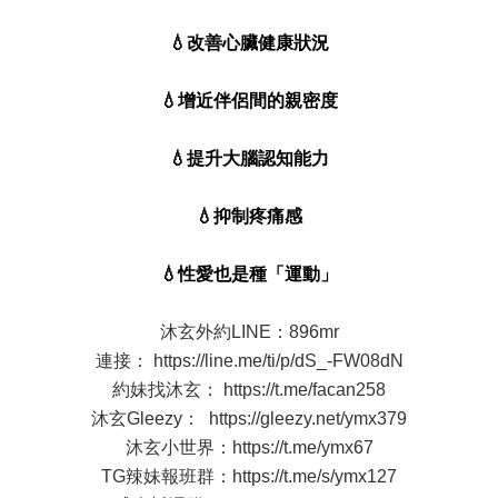
💧改善心臟健康狀況
💧增近伴侶間的親密度
💧提升大腦認知能力
💧抑制疼痛感
💧性愛也是種「運動」
沐玄外約LINE：896mr
連接：
https://line.me/ti/p/dS_-FW08dN
約妹找沐玄：
https://t.me/facan258
沐玄Gleezy：
https://gleezy.net/ymx379
沐玄小世界：
https://t.me/ymx67
TG辣妹報班群：
https://t.me/s/ymx127