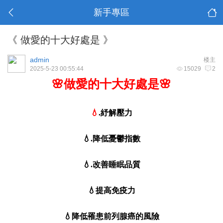
新手專區
《 做愛的十大好處是 》
admin
楼主
2025-5-23 00:55:44
15029
2
🌸做愛的十大好處是🌸
💧
.紓解壓力
💧.降低憂鬱指數
💧.改善睡眠品質
💧提高免疫力
💧降低罹患前列腺癌的風險