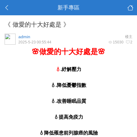
新手專區
《 做愛的十大好處是 》
admin
楼主
2025-5-23 00:55:44
15030
2
🌸做愛的十大好處是🌸
💧
.紓解壓力
💧.降低憂鬱指數
💧.改善睡眠品質
💧提高免疫力
💧降低罹患前列腺癌的風險