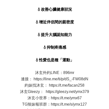
💧改善心臟健康狀況
💧增近伴侶間的親密度
💧提升大腦認知能力
💧抑制疼痛感
💧性愛也是種「運動」
沐玄外約LINE：896mr
連接：
https://line.me/ti/p/dS_-FW08dN
約妹找沐玄：
https://t.me/facan258
沐玄Gleezy：
https://gleezy.net/ymx379
沐玄小世界：
https://t.me/ymx67
TG辣妹報班群：
https://t.me/s/ymx127