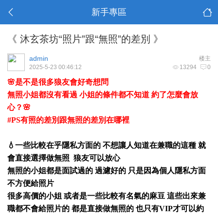
新手專區
《 沐玄茶坊“照片”跟“無照”的差別 》
admin
楼主
2025-5-23 00:46:12
13294
0
🌸是不是很多狼友會好奇想問
無照小姐都沒有看過 小姐的條件都不知道 約了怎麼會放
心？🌸
#PS有照的差別跟無照的差別在哪裡
💧一些比較在乎隱私方面的 不想讓人知道在兼職的這種 就
會直接選擇做無照 狼友可以放心
無照的小姐都是面試過的 過濾好的 只是因為個人隱私方面
不方便給照片
很多高價的小姐 或者是一些比較有名氣的麻豆 這些出來兼
職都不會給照片的 都是直接做無照的 也只有VIP才可以約