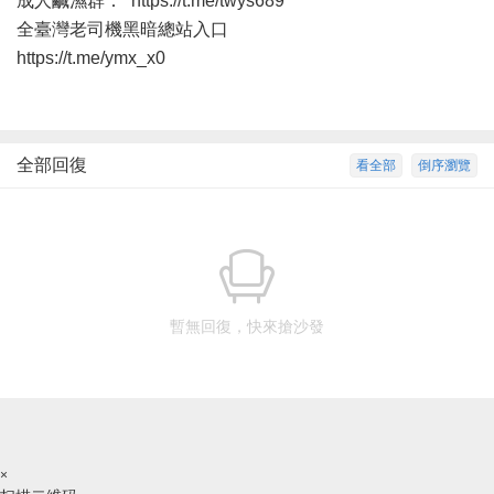
成人鹹濕群：
https://t.me/twys689
全臺灣老司機黑暗總站入口
https://t.me/ymx_x0
全部回復
看全部
倒序瀏覽
暫無回復，快來搶沙發
×