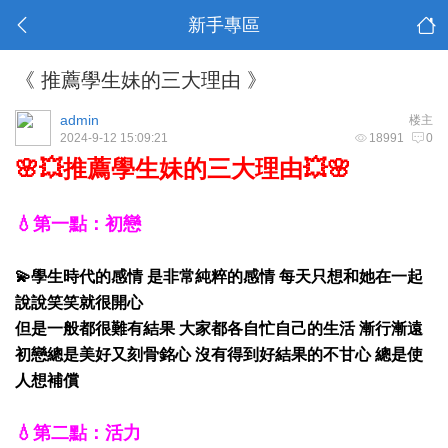
新手專區
《 推薦學生妹的三大理由 》
admin
楼主
2024-9-12 15:09:21
18991
0
🌸💥推薦學生妹的三大理由💥🌸
💧第一點：初戀
💫學生時代的感情 是非常純粹的感情 每天只想和她在一起
說說笑笑就很開心
但是一般都很難有結果 大家都各自忙自己的生活 漸行漸遠
初戀總是美好又刻骨銘心 沒有得到好結果的不甘心 總是使
人想補償
💧第二點：活力