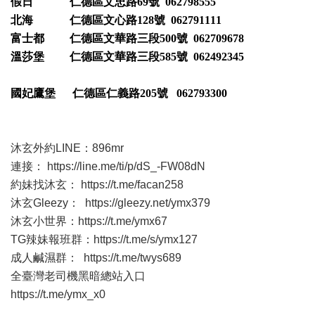
假日 仁德區文忠路69號 062798555
北海 仁德區文心路128號 062791111
富士都 仁德區文華路三段500號 062709678
溫莎堡 仁德區文華路三段585號 062492345
國妃鷹堡 仁德區仁義路205號 062793300
沐玄外約LINE：896mr
連接：
https://line.me/ti/p/dS_-FW08dN
約妹找沐玄：
https://t.me/facan258
沐玄Gleezy：
https://gleezy.net/ymx379
沐玄小世界：
https://t.me/ymx67
TG辣妹報班群：
https://t.me/s/ymx127
成人鹹濕群：
https://t.me/twys689
全臺灣老司機黑暗總站入口
https://t.me/ymx_x0