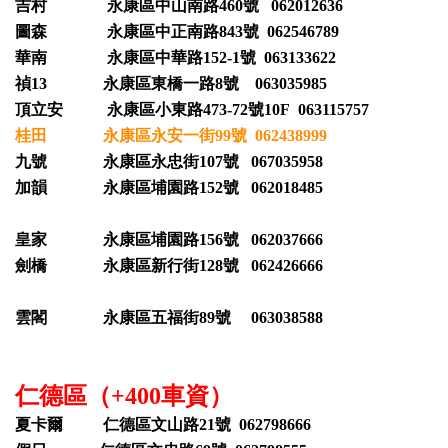
吉村 永康區中山南路460號 062012636
圖森 永康區中正南路843號 062546789
華南 永康區中華路152-1號 063133622
禎13 永康區東橋一路8號 063035985
頂立安 永康區小東路473-72號10F 063115757
桂田 永康區永安一街99號 062438999
九號 永康區永忠街107號 067035958
加韻 永康區埔園路152號 062018485
皇家 永康區埔園路156號 062037666
劍橋 永康區新行街128號 062426666
雲閣 永康區五福街89號 063038588
仁德區（+400車資）
夏卡爾 仁德區文山路21號 062798666