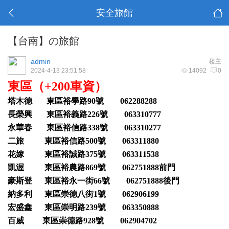
安全旅館
【台南】の旅館
admin
楼主
2024-4-13 23:51:58
14092
0
東區（+200車資）
塔木德 東區裕學路90號 062288288
長榮興 東區裕義路226號 063310777
永華春 東區裕信路338號 063310277
二旅 東區裕信路500號 063311880
花嫁 東區裕誠路375號 063311538
凱渥 東區裕農路869號 062751888前門
豪斯登 東區裕永一街66號 062751888後門
納多利 東區崇德八街1號 062906199
宏盛鑫 東區崇明路239號 063350888
百威 東區崇德路928號 062904702